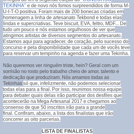
TEKINHA"
e de novo nós fomos surpreendidos de forma M-
U-I-T-O positiva. Foram mais de 200 bonecas criadas em
homenagem a linha de artesanato Tekbond e todas elas
lindas e supercriativas. Teve biscuit, EVA, feltro, MDF... De
tudo um pouco e nós estamos orgulhosos de
ver que
atingimos artistas de diversos segmentos do artesanato.
Estamos aqui para agradecer, de coração, pelo sucesso do
concurso e pela disponibilidade que cada um de vocês teve
para reservar um tempinho na agenda e fazer uma Tekinha.
Não queremos ver ninguém triste, hein? Geral com um
sorrisão no rosto pelo trabalho cheio de amor, talento e
dedicação que produziram. Nós amamos todas as
Tekinhas
só que, infelizmente, não podemos selecionar
todas elas para a final. Por isso, r
eunimos nossa equipe
para debater quais delas irão participar dos desfiles que
acontecerão na Mega Artesanal 2017 e chegamos ao
consenso de que 50 inscritos irão para a grande
final.
Confiram, abaixo, a lista dos finalistas que irão
concorrer as oito parcerias.
LISTA DE FINALISTAS