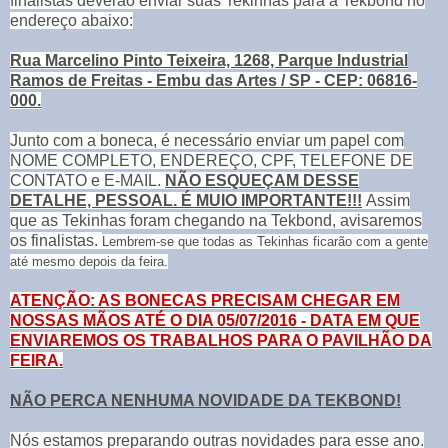
finalistas deverão enviar suas Tekinhas para a Tekbond no
endereço abaixo:
Rua Marcelino Pinto Teixeira, 1268, Parque Industrial
Ramos de Freitas - Embu das Artes / SP - CEP: 06816-
000.
Junto com a boneca, é necessário enviar um papel
com
NOME COMPLETO, ENDEREÇO, CPF, TELEFONE DE
CONTATO e E-MAIL.
NÃO ESQUEÇAM DESSE
DETALHE, PESSOAL. É MUIO IMPORTANTE!!!
Assim
que as Tekinhas foram chegando na Tekbond, avisaremos
os finalistas.
Lembrem-se que todas as Tekinhas ficarão com a gente
até mesmo depois da feira.
ATENÇÃO: AS BONECAS PRECISAM CHEGAR EM
NOSSAS MÃOS ATÉ O DIA 05/07/2016 - DATA EM QUE
ENVIAREMOS OS TRABALHOS PARA O PAVILHÃO DA
FEIRA.
NÃO PERCA NENHUMA NOVIDADE DA TEKBOND!
Nós estamos preparando outras novidades para esse ano.