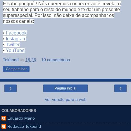
E sabe por quê? Nós queremos conhecer você, revelar o
seu trabalho para o resto do mundo e te dar um presente
superespecial. Por isso, não deixe de acompanhar os
nossos canais:
•
Facebook
•
Instagram
•
Twitter
•
YouTube
Tekbond
às
18:26
10 comentários:
Compartilhar
‹
›
Página inicial
Ver versão para a web
COLABORADORES
Eduardo Mano
Redacao Tekbond